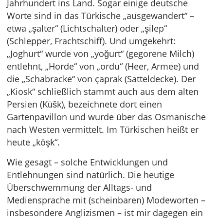
Jahrhundert ins Land. Sogar einige deutsche
Worte sind in das Türkische „ausgewandert“ –
etwa „şalter“ (Lichtschalter) oder „şilep“
(Schlepper, Frachtschiff). Und umgekehrt:
„Joghurt“ wurde von „yoğurt“ (gegorene Milch)
entlehnt, „Horde“ von „ordu“ (Heer, Armee) und
die „Schabracke“ von çaprak (Satteldecke). Der
„Kiosk“ schließlich stammt auch aus dem alten
Persien (Kūšk), bezeichnete dort einen
Gartenpavillon und wurde über das Osmanische
nach Westen vermittelt. Im Türkischen heißt er
heute „köşk“.
Wie gesagt – solche Entwicklungen und
Entlehnungen sind natürlich. Die heutige
Überschwemmung der Alltags- und
Mediensprache mit (scheinbaren) Modeworten –
insbesondere Anglizismen – ist mir dagegen ein