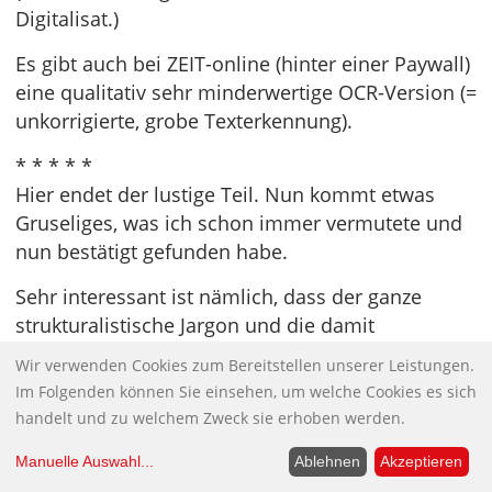
Digitalisat.)
Es gibt auch bei ZEIT-online (hinter einer Paywall)
eine qualitativ sehr minderwertige OCR-Version (=
unkorrigierte, grobe Texterkennung).
* * * * *
Hier endet der lustige Teil. Nun kommt etwas
Gruseliges, was ich schon immer vermutete und
nun bestätigt gefunden habe.
Sehr interessant ist nämlich, dass der ganze
strukturalistische Jargon und die damit
beabsichtigte Zersetzung analytischer,
Wir verwenden Cookies zum Bereitstellen unserer Leistungen.
begrifflicher Klarheit nebst Eliminierung aller
Im Folgenden können Sie einsehen, um welche Cookies es sich
Wahrheitsansprüche tatsächlich aus derselben
handelt und zu welchem Zweck sie erhoben werden.
Küche stammt wie zuvor schon die “Mighty
Manuelle Auswahl
...
Ablehnen
Akzeptieren
Wurlitzer” (siehe Frances Stonor Saunders: „Who