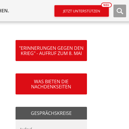
NEU
HEN.
JETZT UNTERSTÜTZEN
"ERINNERUNGEN GEGEN DEN
KRIEG" - AUFRUF ZUM 8. MAI
WAS BIETEN DIE
NACHDENKSEITEN
GESPRÄCHSKREISE