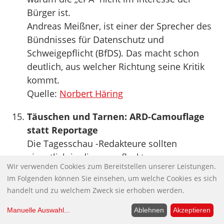
Bürger ist.
Andreas Meißner, ist einer der Sprecher des
Bündnisses für Datenschutz und
Schweigepflicht (BfDS). Das macht schon
deutlich, aus welcher Richtung seine Kritik
kommt.
Quelle:
Norbert Häring
Täuschen und Tarnen: ARD-Camouflage
statt Reportage
Die Tagesschau -Redakteure sollten
eigentlich in diesen gefleckten
Wir verwenden Cookies zum Bereitstellen unserer Leistungen.
Kampfanzügen der Bundeswehr
Im Folgenden können Sie einsehen, um welche Cookies es sich
herumlaufen. Dann wüßte man gleich, wen
handelt und zu welchem Zweck sie erhoben werden.
man vor sich hat: Tarn-Fuzzis im Kampf für
die Regierung. Denn die Hauptaufgabe der
Manuelle Auswahl
...
Ablehnen
Akzeptieren