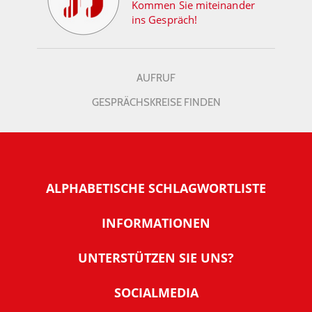
Kommen Sie miteinander
ins Gespräch!
AUFRUF
GESPRÄCHSKREISE FINDEN
ALPHABETISCHE SCHLAGWORTLISTE
INFORMATIONEN
Warum NachDenkSeiten
UNTERSTÜTZEN SIE UNS?
Wer steckt dahinter
Der Förderverein: IQM
SOCIALMEDIA
Tipps zur Nutzung der NachDenkSeiten
Allgemeine Spendeninformationen