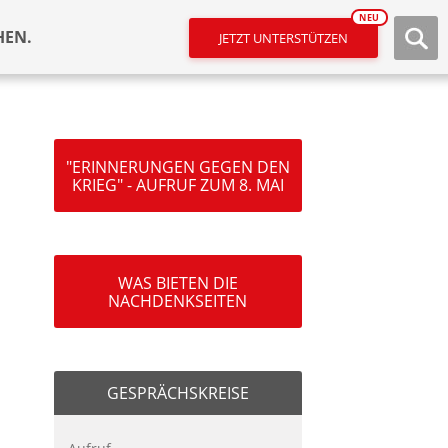
NEU
HEN.
JETZT UNTERSTÜTZEN
"ERINNERUNGEN GEGEN DEN
KRIEG" - AUFRUF ZUM 8. MAI
WAS BIETEN DIE
NACHDENKSEITEN
GESPRÄCHSKREISE