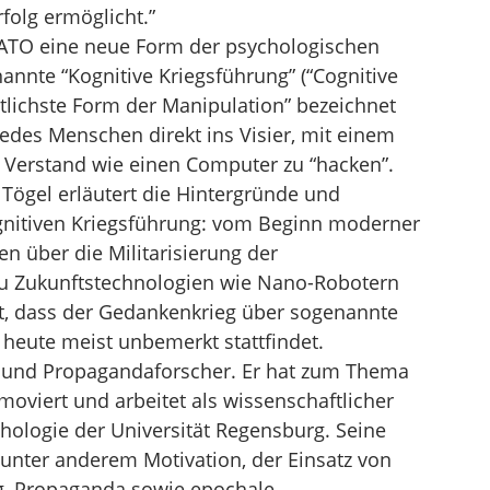
folg ermöglicht.”
 NATO eine neue Form der psychologischen
annte “Kognitive Kriegsführung” (“Cognitive
rittlichste Form der Manipulation” bezeichnet
edes Menschen direkt ins Visier, mit einem
 Verstand wie einen Computer zu “hacken”.
Tögel erläutert die Hintergründe und
gnitiven Kriegsführung: vom Beginn moderner
n über die Militarisierung der
zu Zukunftstechnologien wie Nano-Robotern
t, dass der Gedankenkrieg über sogenannte
 heute meist unbemerkt stattfindet.
st und Propagandaforscher. Er hat zum Thema
oviert und arbeitet als wissenschaftlicher
chologie der Universität Regensburg. Seine
nter anderem Motivation, der Einsatz von
g, Propaganda sowie epochale