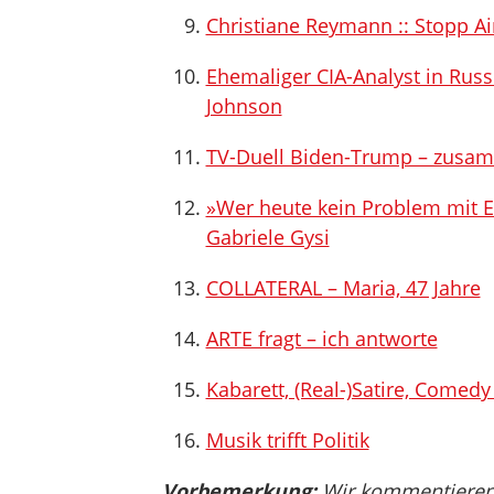
Christiane Reymann :: Stopp A
Ehemaliger CIA-Analyst in Russl
Johnson
TV-Duell Biden-Trump – zusam
»Wer heute kein Problem mit E
Gabriele Gysi
COLLATERAL – Maria, 47 Jahre
ARTE fragt – ich antworte
Kabarett, (Real-)Satire, Comedy
Musik trifft Politik
Vorbemerkung:
Wir kommentieren, 