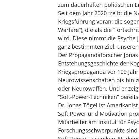
zum dauerhaften politischen Er
Seit dem Jahr 2020 treibt die
Kriegsführung voran: die sogen
Warfare”), die als die “fortsch
wird. Diese nimmt die Psyche j
ganz bestimmten Ziel: unseren
Der Propagandaforscher Jonas 
Entstehungsgeschichte der Ko
Kriegspropaganda vor 100 Jahre
Neurowissenschaften bis hin 
oder Neurowaffen. Und er zeig
“Soft-Power-Techniken” bereits
Dr. Jonas Tögel ist Amerikani
Soft Power und Motivation prom
Mitarbeiter am Institut für Psy
Forschungsschwerpunkte sind u
Soft-Power-Techniken, Nudgin