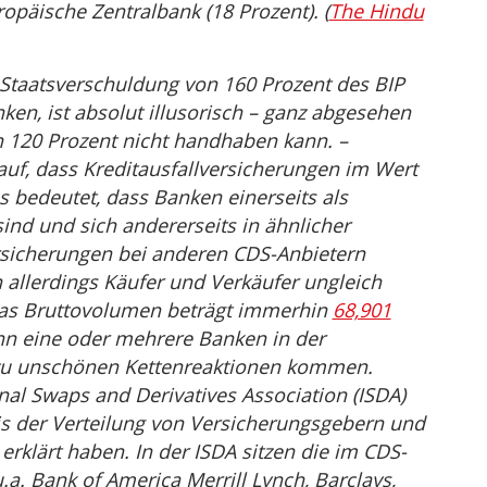
uropäische Zentralbank (18 Prozent). (
The Hindu
 Staatsverschuldung von 160 Prozent des BIP
ken, ist absolut illusorisch – ganz abgesehen
 120 Prozent nicht handhaben kann. –
rauf, dass Kreditausfallversicherungen im Wert
as bedeutet, dass Banken einerseits als
sind und sich andererseits in ähnlicher
sicherungen bei anderen CDS-Anbietern
h allerdings Käufer und Verkäufer ungleich
das Bruttovolumen beträgt immerhin
68,901
nn eine oder mehrere Banken in der
 zu unschönen Kettenreaktionen kommen.
onal Swaps and Derivatives Association (ISDA)
is der Verteilung von Versicherungsgebern und
rklärt haben. In der ISDA sitzen die im CDS-
.a. Bank of America Merrill Lynch, Barclays,