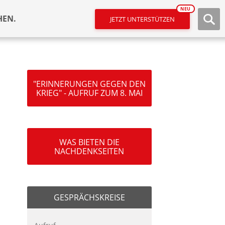
NEU
HEN.
JETZT UNTERSTÜTZEN
"ERINNERUNGEN GEGEN DEN
KRIEG" - AUFRUF ZUM 8. MAI
WAS BIETEN DIE
NACHDENKSEITEN
GESPRÄCHSKREISE