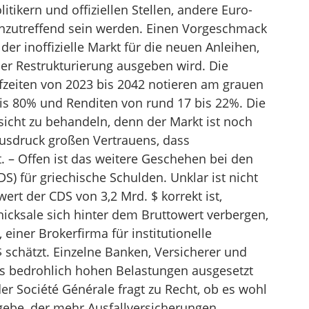
tikern und offiziellen Stellen, andere Euro-
 unzutreffend sein werden. Einen Vorgeschmack
er inoffizielle Markt für die neuen Anleihen,
r Restrukturierung ausgeben wird. Die
fzeiten von 2023 bis 2042 notieren am grauen
is 80% und Renditen von rund 17 bis 22%. Die
icht zu behandeln, denn der Markt ist noch
Ausdruck großen Vertrauens, dass
. – Offen ist das weitere Geschehen bei den
S) für griechische Schulden. Unklar ist nicht
ert der CDS von 3,2 Mrd. $ korrekt ist,
icksale sich hinter dem Bruttowert verbergen,
iner Brokerfirma für institutionelle
$ schätzt. Einzelne Banken, Versicherer und
 bedrohlich hohen Belastungen ausgesetzt
r Société Générale fragt zu Recht, ob es wohl
gebe, der mehr Ausfallversicherungen