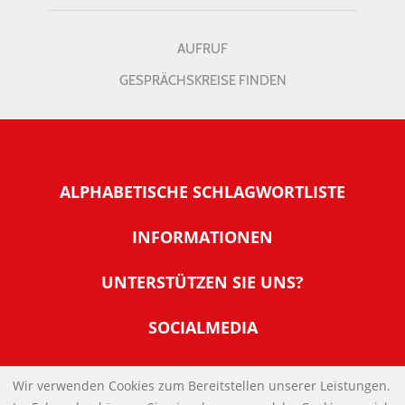
AUFRUF
GESPRÄCHSKREISE FINDEN
ALPHABETISCHE SCHLAGWORTLISTE
INFORMATIONEN
Warum NachDenkSeiten
UNTERSTÜTZEN SIE UNS?
Wer steckt dahinter
Der Förderverein: IQM
SOCIALMEDIA
Tipps zur Nutzung der NachDenkSeiten
Allgemeine Spendeninformationen
Banner und E-Mail-Signaturen
IMPRESSUM
Werden Sie Fördermitglied
Wir verwenden Cookies zum Bereitstellen unserer Leistungen.
Links