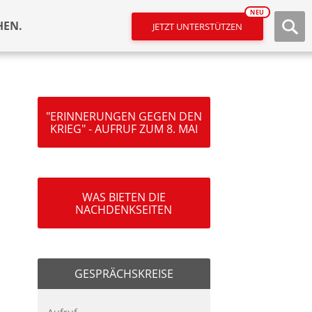
NEU
HEN.
JETZT UNTERSTÜTZEN
"ERINNERUNGEN GEGEN DEN
KRIEG" - AUFRUF ZUM 8. MAI
WAS BIETEN DIE
NACHDENKSEITEN
GESPRÄCHSKREISE