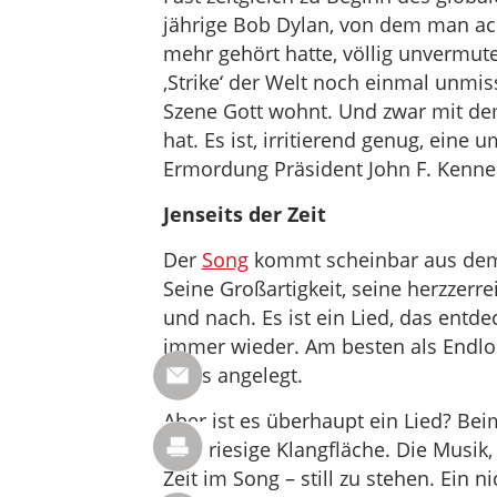
jährige Bob Dylan, von dem man ac
mehr gehört hatte, völlig unvermut
‚Strike‘ der Welt noch einmal unmis
Szene Gott wohnt. Und zwar mit de
hat. Es ist, irritierend genug, eine 
Ermordung Präsident John F. Kenne
Jenseits der Zeit
Der
Song
kommt scheinbar aus dem N
Seine Großartigkeit, seine herzzerr
und nach. Es ist ein Lied, das entde
immer wieder. Am besten als Endloss
ist es angelegt.
Aber ist es überhaupt ein Lied? Bei
eine riesige Klangfläche. Die Musik,
Zeit im Song – still zu stehen. Ein 