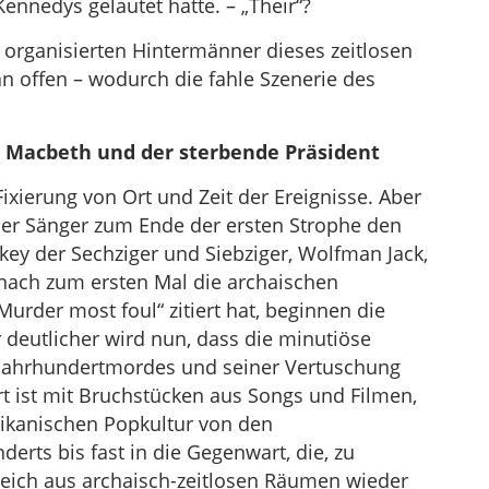
nnedys gelautet hatte. – „Their“?
s organisierten Hintermänner dieses zeitlosen
n offen – wodurch die fahle Szenerie des
 Macbeth und der sterbende Präsident
xierung von Ort und Zeit der Ereignisse. Aber
der Sänger zum Ende der ersten Strophe den
ey der Sechziger und Siebziger, Wolfman Jack,
nach zum ersten Mal die archaischen
rder most foul“ zitiert hat, beginnen die
eutlicher wird nun, dass die minutiöse
 Jahrhundertmordes und seiner Vertuschung
rt ist mit Bruchstücken aus Songs und Filmen,
ikanischen Popkultur von den
erts bis fast in die Gegenwart, die, zu
leich aus archaisch-zeitlosen Räumen wieder