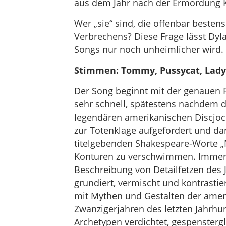
aus dem Jahr nach der Ermordung Ke
Wer „sie“ sind, die offenbar besten
Verbrechens? Diese Frage lässt Dyla
Songs nur noch unheimlicher wird.
Stimmen: Tommy, Pussycat, Lady
Der Song beginnt mit der genauen Fi
sehr schnell, spätestens nachdem 
legendären amerikanischen Discjock
zur Totenklage aufgefordert und da
titelgebenden Shakespeare-Worte „Mu
Konturen zu verschwimmen. Immer d
Beschreibung von Detailfetzen des
grundiert, vermischt und kontrastie
mit Mythen und Gestalten der amer
Zwanzigerjahren des letzten Jahrhund
Archetypen verdichtet, gespensterg