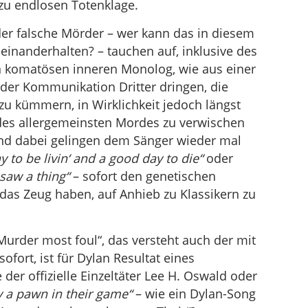
zu endlosen Totenklage.
der falsche Mörder – wer kann das in diesem
inanderhalten? – tauchen auf, inklusive des
n komatösen inneren Monolog, wie aus einer
 der Kommunikation Dritter dringen, die
u kümmern, in Wirklichkeit jedoch längst
 des allergemeinsten Mordes zu verwischen
nd dabei gelingen dem Sänger wieder mal
 to be livin‘ and a good day to die“
oder
saw a thing“
– sofort den genetischen
das Zeug haben, auf Anhieb zu Klassikern zu
Murder most foul“, das versteht auch der mit
ofort, ist für Dylan Resultat eines
der offizielle Einzeltäter Lee H. Oswald oder
y a pawn in their game“
– wie ein Dylan-Song