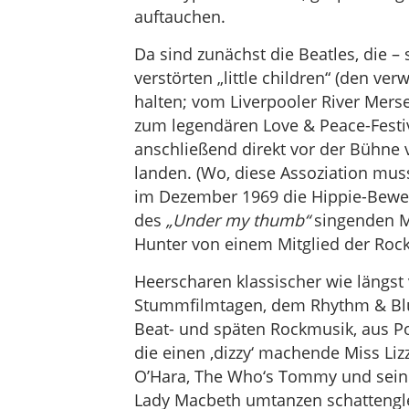
auftauchen.
Da sind zunächst die Beatles, die 
verstörten „little children“ (den ve
halten; vom Liverpooler River Merse
zum legendären Love & Peace-Festi
anschließend direkt vor der Bühne
landen. (Wo, diese Assoziation mus
im Dezember 1969 die Hippie-Beweg
des
„Under my thumb“
singenden Mi
Hunter von einem Mitglied der Rock
Heerscharen klassischer wie längst
Stummfilmtagen, dem Rhythm & Blues
Beat- und späten Rockmusik, aus Pop
die einen ‚dizzy‘ machende Miss Liz
O’Hara, The Who‘s Tommy und seine
Lady Macbeth umtanzen schattenglei