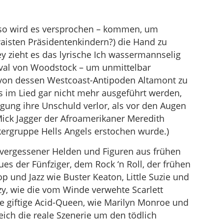
– so wird es versprochen – kommen, um
rwaisten Präsidentenkindern?) die Hand zu
y zieht es das lyrische Ich wassermannselig
val von Woodstock – um unmittelbar
 von dessen Westcoast-Antipoden Altamont zu
s im Lied gar nicht mehr ausgeführt werden,
ung ihre Unschuld verlor, als vor den Augen
ck Jagger der Afroamerikaner Meredith
ergruppe Hells Angels erstochen wurde.)
 vergessener Helden und Figuren aus frühen
 der Fünfziger, dem Rock ‘n Roll, der frühen
 und Jazz wie Buster Keaton, Little Suzie und
zy, wie die vom Winde verwehte Scarlett
 giftige Acid-Queen, wie Marilyn Monroe und
ch die reale Szenerie um den tödlich