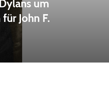
 Dylans um
für John F.