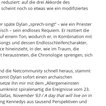
reduziert: auf die drei Akkorde des
 scheint noch so etwas wie ein modifiziertes
r späte Dylan „sprech-singt“ – wie ein Priester
isch – sein endloses Requiem. Er rezitiert die
auf einem Ton, wodurch er, in Kombination mit
ongs und dessen Endlosschleifencharakter,
e hineinzieht, in der, wie im Traum, die
it heraustreten, die Chronologie sprengen, sich
and die Netcommunity schnell heraus, stammt
womit Dylan sofort einen archaischen
rsetze ihn mir mit dem „Allergemeinsten
mkreist spiralenartig die Ereignisse vom 23.
allas, November ‘63 / A day that will live on in
ng Kennedys aus tausend Perspektiven und