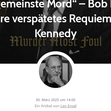
rgemeinste Mord“ – Bob
hre verspätetes Requiem 
Kennedy
30. März 2025 um 14:00
Ein Artikel von
Leo Ensel