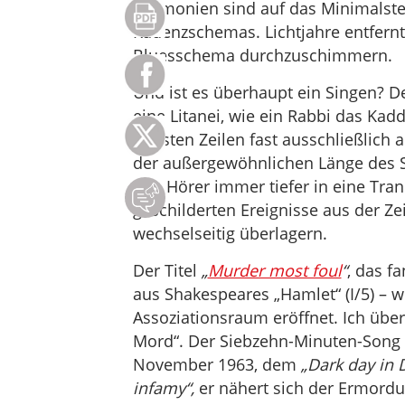
Harmonien sind auf das Minimalste 
Kadenzschemas. Lichtjahre entfernt
Bluesschema durchzuschimmern.
Und ist es überhaupt ein Singen? De
eine Litanei, wie ein Rabbi das Kadd
meisten Zeilen fast ausschließlich 
der außergewöhnlichen Länge des S
den Hörer immer tiefer in eine Tranc
geschilderten Ereignisse aus der Ze
wechselseitig überlagern.
Der Titel
„
Murder most foul
“
, das f
aus Shakespeares „Hamlet“ (I/5) – 
Assoziationsraum eröffnet. Ich übe
Mord“. Der Siebzehn-Minuten-Song u
November 1963, dem
„Dark day in D
infamy“,
er nähert sich der
Ermordu