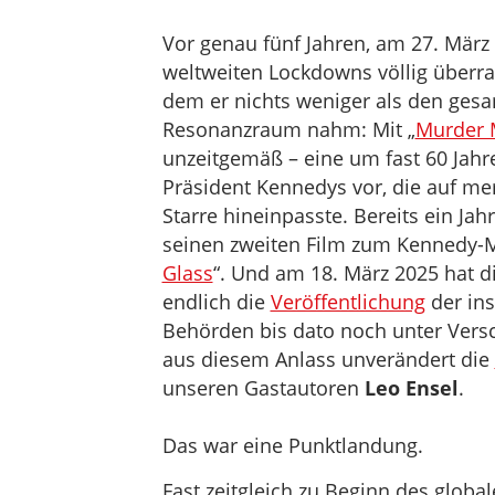
Vor genau fünf Jahren, am 27. März 
weltweiten Lockdowns völlig überr
dem er nichts weniger als den gesa
Resonanzraum nahm: Mit „
Murder 
unzeitgemäß – eine um fast 60 Jahr
Präsident Kennedys vor, die auf me
Starre hineinpasste. Bereits ein Jah
seinen zweiten Film zum Kennedy-
Glass
“. Und am 18. März 2025 hat 
endlich die
Veröffentlichung
der ins
Behörden bis dato noch unter Versch
aus diesem Anlass unverändert die
unseren Gastautoren
Leo Ensel
.
Das war eine Punktlandung.
Fast zeitgleich zu Beginn des globa