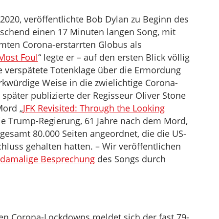
2020, veröffentlichte Bob Dylan zu Beginn des
aschend einen 17 Minuten langen Song, mit
mten Corona-erstarrten Globus als
Most Foul
“ legte er – auf den ersten Blick völlig
e verspätete Totenklage über die Ermordung
rkwürdige Weise in die zwielichtige Corona-
r später publizierte der Regisseur Oliver Stone
Mord „
JFK Revisited: Through the Looking
die Trump-Regierung, 61 Jahre nach dem Mord,
gesamt 80.000 Seiten angeordnet, die die US-
luss gehalten hatten. – Wir veröffentlichen
damalige Besprechung
des Songs durch
len Corona-Lockdowns meldet sich der fast 79-