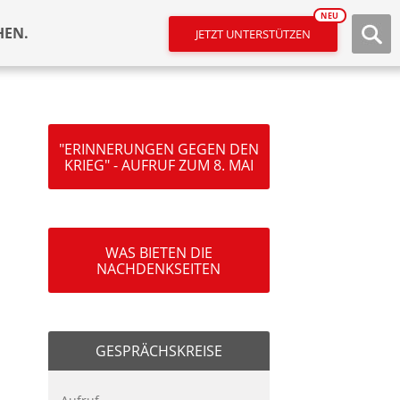
NEU
HEN.
JETZT UNTERSTÜTZEN
"ERINNERUNGEN GEGEN DEN
KRIEG" - AUFRUF ZUM 8. MAI
WAS BIETEN DIE
NACHDENKSEITEN
GESPRÄCHSKREISE