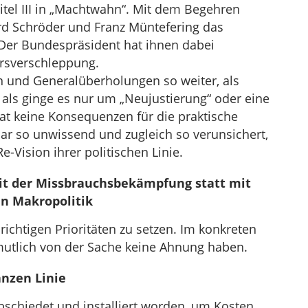
pitel III in „Machtwahn“. Mit dem Begehren
 Schröder und Franz Müntefering das
Der Bundespräsident hat ihnen dabei
rsverschleppung.
n und Generalüberholungen so weiter, als
 als ginge es nur um „Neujustierung“ oder eine
at keine Konsequenzen für die praktische
nbar so unwissend und zugleich so verunsichert,
e-Vision ihrer politischen Linie.
 mit der Missbrauchsbekämpfung statt mit
en Makropolitik
 richtigen Prioritäten zu setzen. Im konkreten
rmutlich von der Sache keine Ahnung haben.
anzen Linie
abschiedet und installiert worden, um Kosten