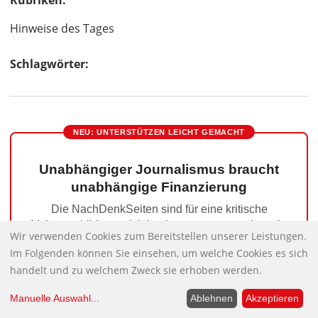
Rubriken:
Hinweise des Tages
Schlagwörter:
NEU: UNTERSTÜTZEN LEICHT GEMACHT
Unabhängiger Journalismus braucht
unabhängige Finanzierung
Die NachDenkSeiten sind für eine kritische
Meinungsbildung wichtig, das sagen uns sehr, sehr
Wir verwenden Cookies zum Bereitstellen unserer Leistungen.
viele – aber sie kosten auch Geld. Deshalb bitten
Im Folgenden können Sie einsehen, um welche Cookies es sich
wir Sie, liebe Leser, um Ihre Unterstützung.
handelt und zu welchem Zweck sie erhoben werden.
Herzlichen Dank!
Manuelle Auswahl
...
Ablehnen
Akzeptieren
Jetzt unterstützen