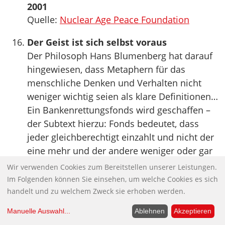
2001
Quelle:
Nuclear Age Peace Foundation
Der Geist ist sich selbst voraus
Der Philosoph Hans Blumenberg hat darauf
hingewiesen, dass Metaphern für das
menschliche Denken und Verhalten nicht
weniger wichtig seien als klare Definitionen…
Ein Bankenrettungsfonds wird geschaffen –
der Subtext hierzu: Fonds bedeutet, dass
jeder gleichberechtigt einzahlt und nicht der
eine mehr und der andere weniger oder gar
nichts. Rettung beinhaltet eine barmherzige
Wir verwenden Cookies zum Bereitstellen unserer Leistungen.
Hilfeleistung für jemanden, der sich allein
Im Folgenden können Sie einsehen, um welche Cookies es sich
nicht mehr zu helfen weiß. Ein in der
handelt und zu welchem Zweck sie erhoben werden.
Finanzgeschichte einmaliger
Manuelle Auswahl
...
Ablehnen
Akzeptieren
Erpressungsvorgang durch die großen