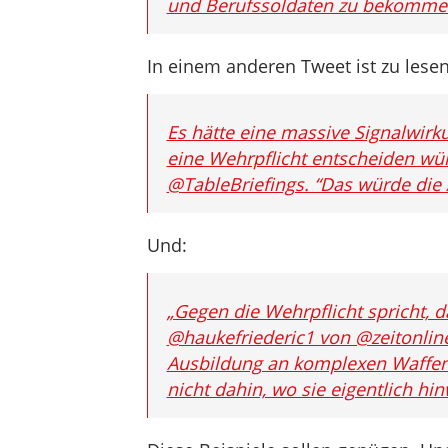
und Berufssoldaten zu bekommen”
In einem anderen Tweet ist zu lesen
Es hätte eine massive Signalwirk
eine Wehrpflicht entscheiden wür
@TableBriefings. “Das würde die
Und:
„Gegen die Wehrpflicht spricht, d
@haukefriederic1 von @zeitonline
Ausbildung an komplexen Waffen
nicht dahin, wo sie eigentlich hi