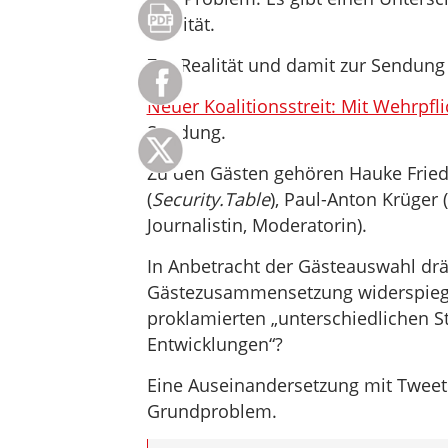
Realität.
Zur Realität und damit zur Sendung
Neuer Koalitionsstreit: Mit Wehrpfl
Sendung.
Zu den Gästen gehören Hauke Friede
(
Security.Table
), Paul-Anton Krüger (
Journalistin, Moderatorin).
In Anbetracht der Gästeauswahl drän
Gästezusammensetzung widerspiegel
proklamierten „unterschiedlichen S
Entwicklungen“?
Eine Auseinandersetzung mit Tweets
Grundproblem.