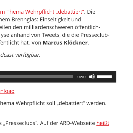
um Thema Wehrpflicht „debattiert“
. Die
em Brennglas: Einseitigkeit und
Teilen den milliardenschweren öffentlich-
lyse anhand von Tweets, die die Presseclub-
entlicht hat. Von
Marcus Klöckner
.
odcast verfügbar.
Pfeiltasten
00:00
Hoch/Runter
benutzen,
nload
um
hema Wehrpflicht soll „debattiert“ werden.
die
Lautstärke
zu
s „Presseclubs“. Auf der ARD-Webseite
heißt
regeln.