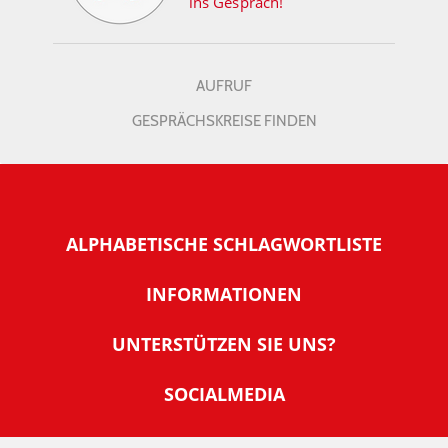
ins Gespräch!
AUFRUF
GESPRÄCHSKREISE FINDEN
ALPHABETISCHE SCHLAGWORTLISTE
INFORMATIONEN
Warum NachDenkSeiten
UNTERSTÜTZEN SIE UNS?
Wer steckt dahinter
Der Förderverein: IQM
SOCIALMEDIA
Tipps zur Nutzung der NachDenkSeiten
Allgemeine Spendeninformationen
Banner und E-Mail-Signaturen
IMPRESSUM