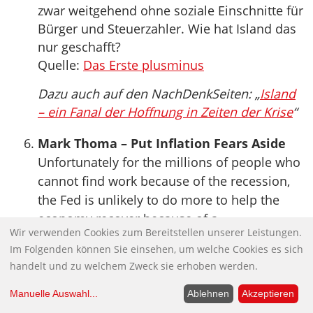
zwar weitgehend ohne soziale Einschnitte für
Bürger und Steuerzahler. Wie hat Island das
nur geschafft?
Quelle:
Das Erste plusminus
Dazu auch auf den NachDenkSeiten: „
Island
– ein Fanal der Hoffnung in Zeiten der Krise
“
Mark Thoma – Put Inflation Fears Aside
Unfortunately for the millions of people who
cannot find work because of the recession,
the Fed is unlikely to do more to help the
economy recover because of a
Wir verwenden Cookies zum Bereitstellen unserer Leistungen.
misperception of the cost and benefits of
Im Folgenden können Sie einsehen, um welche Cookies es sich
further policy action. The Fed is far too
handelt und zu welchem Zweck sie erhoben werden.
worried about the potential for inflation, and
far too pessimistic about its ability to lower
Manuelle Auswahl
...
Ablehnen
Akzeptieren