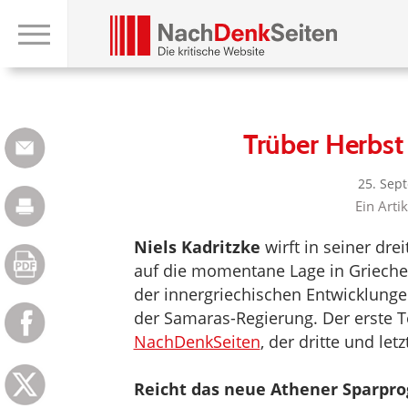
Trüber Herbst 
25. Sep
Ein Arti
Niels Kadritzke
wirft in seiner drei
auf die momentane Lage in Griechenl
der innergriechischen Entwicklung
der Samaras-Regierung. Der erste Te
NachDenkSeiten
, der dritte und le
Reicht das neue Athener Sparpr