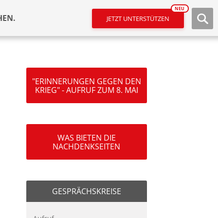
NEU
HEN.
JETZT UNTERSTÜTZEN
"ERINNERUNGEN GEGEN DEN
KRIEG" - AUFRUF ZUM 8. MAI
WAS BIETEN DIE
NACHDENKSEITEN
GESPRÄCHSKREISE