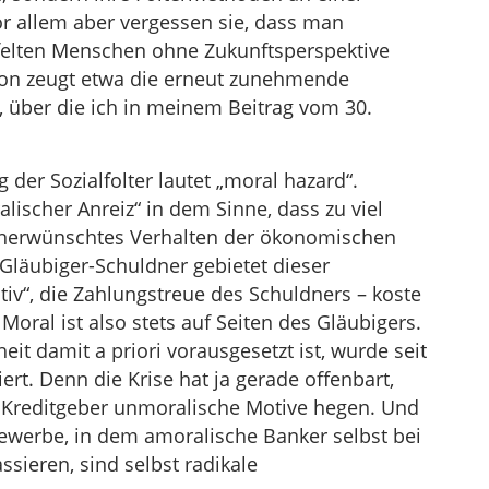
or allem aber vergessen sie, dass man
ifelten Menschen ohne Zukunftsperspektive
avon zeugt etwa die erneut zunehmende
, über die ich in meinem Beitrag vom 30.
 der Sozialfolter lautet „moral hazard“.
lischer Anreiz“ in dem Sinne, dass zu viel
 unerwünschtes Verhalten der ökonomischen
Gläubiger-Schuldner gebietet dieser
v“, die Zahlungstreue des Schuldners – koste
Moral ist also stets auf Seiten des Gläubigers.
t damit a priori vorausgesetzt ist, wurde seit
iert. Denn die Krise hat ja gerade offenbart,
ls Kreditgeber unmoralische Motive hegen. Und
ewerbe, in dem amoralische Banker selbst bei
sieren, sind selbst radikale