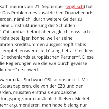
 Kathimerini vom 21. September (
englisch
) hat
t: Das Problem des zusätzlichen Finanzbedarfs
werden, nämlich „durch weitere Gelder zu
eine Umstrukturierung der Schulden
. Catsambas betont aber zugleich, dass sich
icht beteiligen könne, weil er seine
währten Kreditsummen ausgeschöpft habe:
e empfehlenswerteste Lösung betrachtet, liegt
i Griechenlands europäischen Partnern“. Diese
die Regierungen wie die EZB durch gewisse
iktionen“ erschwert.
 warum das Stichwort OSI so brisant ist. Mit
 Staatspapieren, die von der EZB und den
erden, müssten erstmals europäische
ettungsprogramm tatsächlich fließen. Merkel
mehr argumentieren, man habe bislang nur