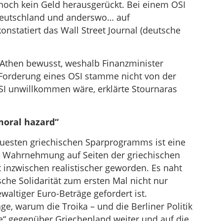
noch kein Geld herausgerückt. Bei einem OSI
 Deutschland und anderswo… auf
onstatiert das Wall Street Journal (deutsche
n Athen bewusst, weshalb Finanzminister
e Forderung eines OSI stamme nicht von der
SI unwillkommen wäre, erklärte Stournaras
oral hazard“
euesten griechischen Sparprogramms ist eine
ie Wahrnehmung auf Seiten der griechischen
t inzwischen realistischer geworden. Es naht
che Solidarität zum ersten Mal nicht nur
altiger Euro-Beträge gefordert ist.
age, warum die Troika – und die Berliner Politik
ie“ gegenüber Griechenland weiter und auf die