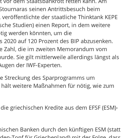
t vor dem Staatsbankrott retten kann. Am
Stournaras seinen Antrittsbesuch beim
 veröffentlichte der staatliche Thinktank KEPE
che Studien) einen Report, in dem weitere
ötig werden könnten, um die
 2020 auf 120 Prozent des BIP abzusenken.
che Zahl, die im zweiten Memorandum vom
rde. Sie gilt mittlerweile allerdings längst als
 Augen der IWF-Experten.
die Streckung des Sparprogramms um
 hält weitere Maßnahmen für nötig, wie zum
 die griechischen Kredite aus dem EFSF (ESM)-
chischen Banken durch den künftigen ESM (statt
den-Topf für Griechenland) mit der Folge, dass