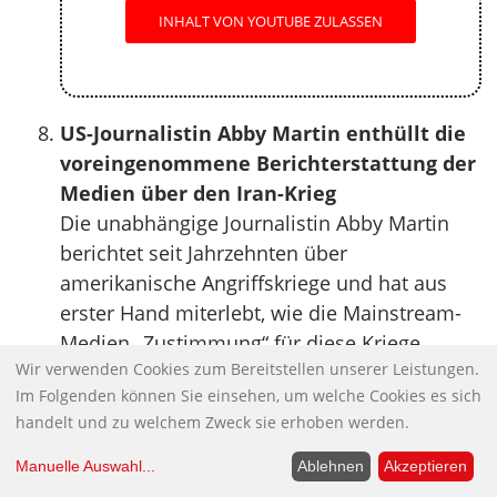
INHALT VON YOUTUBE ZULASSEN
US-Journalistin Abby Martin enthüllt die
voreingenommene Berichterstattung der
Medien über den Iran-Krieg
Die unabhängige Journalistin Abby Martin
berichtet seit Jahrzehnten über
amerikanische Angriffskriege und hat aus
erster Hand miterlebt, wie die Mainstream-
Medien „Zustimmung“ für diese Kriege
Wir verwenden Cookies zum Bereitstellen unserer Leistungen.
„erzeugen“. Der Angriff der USA und Israels
Im Folgenden können Sie einsehen, um welche Cookies es sich
auf den Iran ist da keine Ausnahme.
handelt und zu welchem Zweck sie erhoben werden.
Im Gespräch mit dem Declassified-
Redakteur Phil Miller diskutieren sie die
Manuelle Auswahl
...
Ablehnen
Akzeptieren
miserable Berichterstattung der Mainstream-