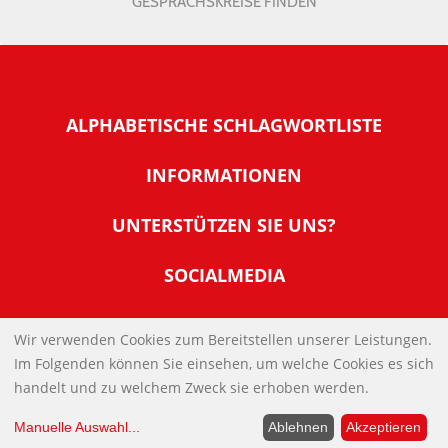
GESPRÄCHSKREISE FINDEN
ALPHABETISCHE SCHLAGWORTLISTE
INFORMATIONEN
Warum NachDenkSeiten
UNTERSTÜTZEN SIE UNS?
Wer steckt dahinter
Der Förderverein: IQM
SOCIALMEDIA
Tipps zur Nutzung der NachDenkSeiten
Allgemeine Spendeninformationen
Banner und E-Mail-Signaturen
IMPRESSUM
Werden Sie Fördermitglied
Wir verwenden Cookies zum Bereitstellen unserer Leistungen.
Links
Im Folgenden können Sie einsehen, um welche Cookies es sich
Spenden Sie Online
DATENSCHUTZERKLÄRUNG
Kontakt
handelt und zu welchem Zweck sie erhoben werden.
Impressum
Manuelle Auswahl
...
Ablehnen
Akzeptieren