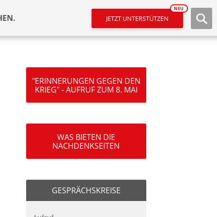
NEU
HEN.
JETZT UNTERSTÜTZEN
"ERINNERUNGEN GEGEN DEN
KRIEG" - AUFRUF ZUM 8. MAI
WAS BIETEN DIE
NACHDENKSEITEN
GESPRÄCHSKREISE