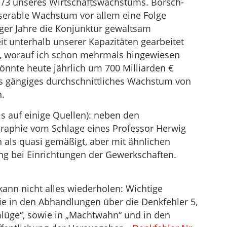
/3 unseres Wirtschaftswachstums. Börsch-
serable Wachstum vor allem eine Folge
iger Jahre die Konjunktur gewaltsam
t unterhalb unserer Kapazitäten gearbeitet
e, worauf ich schon mehrmals hingewiesen
önnte heute jährlich um 700 Milliarden €
us gängiges durchschnittliches Wachstum von
.
 auf einige Quellen): neben den
raphie vom Schlage eines Professor Herwig
an als quasi gemäßigt, aber mit ähnlichen
ng bei Einrichtungen der Gewerkschaften.
ann nicht alles wiederholen: Wichtige
e in den Abhandlungen über die Denkfehler 5,
lüge“, sowie in „Machtwahn“ und in den