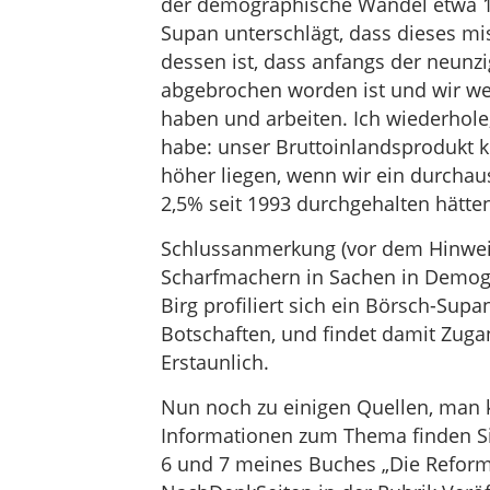
der demographische Wandel etwa 1
Supan unterschlägt, dass dieses mi
dessen ist, dass anfangs der neunz
abgebrochen worden ist und wir wei
haben und arbeiten. Ich wiederhol
habe: unser Bruttoinlandsprodukt k
höher liegen, wenn wir ein durcha
2,5% seit 1993 durchgehalten hätten
Schlussanmerkung (vor dem Hinweis
Scharfmachern in Sachen in Demog
Birg profiliert sich ein Börsch-Sup
Botschaften, und findet damit Zuga
Erstaunlich.
Nun noch zu einigen Quellen, man k
Informationen zum Thema finden Si
6 und 7 meines Buches „Die Reform