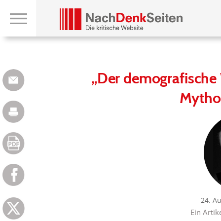
„Der demografische
Mytho
24. A
Ein Artik