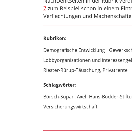
NachDenkSeiten in der Rubrik Verö
7
zum Beispiel schon in einem Eintr
Verflechtungen und Machenschaften
Rubriken:
Demografische Entwicklung
Gewerksch
Lobbyorganisationen und interessenge
Riester-Rürup-Täuschung, Privatrente
Schlagwörter:
Börsch-Supan, Axel
Hans-Böckler-Stift
Versicherungswirtschaft