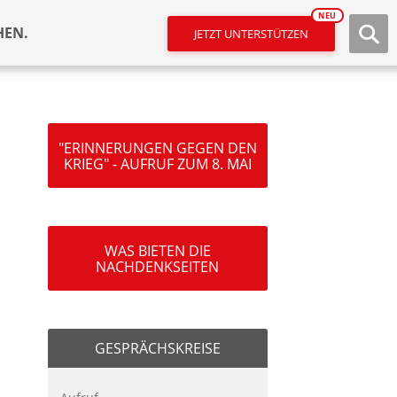
NEU
HEN.
JETZT UNTERSTÜTZEN
"ERINNERUNGEN GEGEN DEN
KRIEG" - AUFRUF ZUM 8. MAI
WAS BIETEN DIE
NACHDENKSEITEN
GESPRÄCHSKREISE