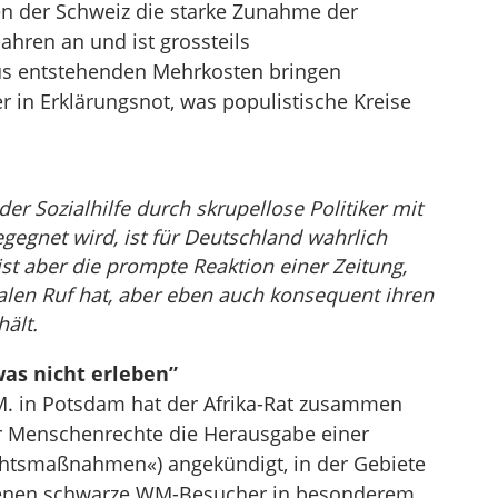
en der Schweiz die starke Zunahme der
 Jahren an und ist grossteils
us entstehenden Mehrkosten bringen
r in Erklärungsnot, was populistische Kreise
 Sozialhilfe durch skrupellose Politiker mit
egnet wird, ist für Deutschland wahrlich
t aber die prompte Reaktion einer Zeitung,
ralen Ruf hat, aber eben auch konsequent ihren
ält.
was nicht erleben”
M. in Potsdam hat der Afrika-Rat zusammen
für Menschenrechte die Herausgabe einer
chtsmaßnahmen«) angekündigt, in der Gebiete
 denen schwarze WM-Besucher in besonderem