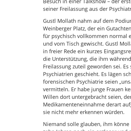
Besuch in einer Talkshow – der erste
seiner Freilassung aus der Psychiatr
Gustl Mollath nahm auf dem Podium
Weinberger Platz, der ein Gutachten 
für psychisch vollkommen normal er
und vom Tisch gewischt. Gustl Molla
in freier Rede ein kurzes Eingangsre
die Unterstützung, die ihm während
Freilassung zuteil geworden sei. Es s
Psychiatrien geschieht. Es lägen sc
forensischen Psychiatrie seien „u
vermitteln. Er habe junge Frauen ke
Willen dort untergebracht seien, de
Medikamenteneinnahme derart aufge
sie nicht mehr erkennen würden.
Niemand solle glauben, ihm könne so