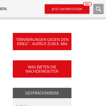
NEU
HEN.
JETZT UNTERSTÜTZEN
"ERINNERUNGEN GEGEN DEN
KRIEG" - AUFRUF ZUM 8. MAI
WAS BIETEN DIE
NACHDENKSEITEN
GESPRÄCHSKREISE