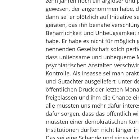
zehn Jahren noch ein argloser und p
gewesen, der angenommen habe, da
dann sei er plötzlich auf Initiative
geraten, das ihn beinahe verschlun
Beharrlichkeit und Unbeugsamkeit s
habe. Er habe es nicht für möglich 
nennenden Gesellschaft solch perfid
dass unliebsame und unbequeme Me
psychiatrischen Anstalten verschwin
Kontrolle. Als Insasse sei man prak
und Gutachter ausgeliefert, unter 
öffentlichen Druck der letzten Mon
freigelassen und ihm die Chance e
alle müssten uns mehr dafür inter
dafür sorgen, dass das öffentlich 
müssten einer demokratischen Kontr
Institutionen dürften nicht länger 
Das sei eine Schande und eines de