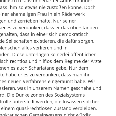
olitisch relativ unbedarfter Autoschrauber
ss ihm so etwas nie zustoßen könne. Doch
 seiner ehemaligen Frau in ein Räderwerk
gen und zerrieben hätte. Nur seiner
ei es zu verdanken, dass er das überstanden
gehalten, dass in einer sich demokratisch
e Seilschaften existieren, die dafür sorgen,
nschen alles verlieren und in
den. Diese unterlägen keinerlei öffentlicher
tisch rechtlos und hilflos dem Regime der Ärzte
denen es auch Scharlatane gebe. Nur dem
ate habe er es zu verdanken, dass man ihn
ines neuen Verfahrens eingeräumt habe. Wir
essieren, was in unserem Namen geschehe und
wird. Die Dunkelzonen des Sozialsystems
olle unterstellt werden, die Insassen solcher
in einem quasi-rechtlosen Zustand verbleiben.
mokratischen Gemeinwesens nicht würdig.