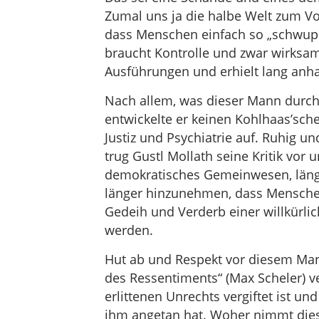
Zumal uns ja die halbe Welt zum Vo
dass Menschen einfach so „schwup
braucht Kontrolle und zwar wirksame
Ausführungen und erhielt lang anha
Nach allem, was dieser Mann durc
entwickelte er keinen Kohlhaas’sch
Justiz und Psychiatrie auf. Ruhig u
trug Gustl Mollath seine Kritik vor
demokratisches Gemeinwesen, längst
länger hinzunehmen, dass Menschen
Gedeih und Verderb einer willkürlic
werden.
Hut ab und Respekt vor diesem Man
des Ressentiments“ (Max Scheler) 
erlittenen Unrechts vergiftet ist u
ihm angetan hat. Woher nimmt diese