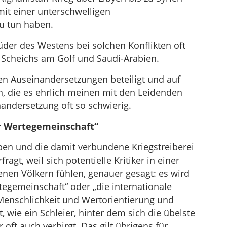
it einer unterschwelligen
u tun haben.
rüder des Westens bei solchen Konflikten oft
ie Scheichs am Golf und Saudi-Arabien.
n Auseinandersetzungen beteiligt und auf
n, die es ehrlich meinen mit den Leidenden
nandersetzung oft so schwierig.
r Wertegemeinschaft“
ben und die damit verbundene Kriegstreiberei
fragt, weil sich potentielle Kritiker in einer
nen Völkern fühlen, genauer gesagt: es wird
tegemeinschaft“ oder „die internationale
Menschlichkeit und Wertorientierung und
t, wie ein Schleier, hinter dem sich die übelste
 oft auch verbirgt. Das gilt übrigens für