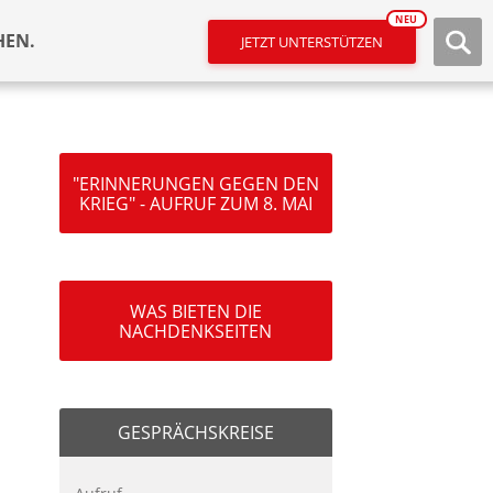
NEU
HEN.
JETZT UNTERSTÜTZEN
"ERINNERUNGEN GEGEN DEN
KRIEG" - AUFRUF ZUM 8. MAI
WAS BIETEN DIE
NACHDENKSEITEN
GESPRÄCHSKREISE