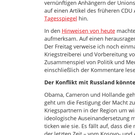
vernünftigen Anhängern der Unionspa
auf einen Artikel des früheren CD
Tagesspiegel
hin.
In den
Hinweisen von heute
machten
aufmerksam. Auf einen herausragen
Der Freitag verweise ich noch einma
Kriegstreiberei und Vorbereitung vo
Zusammenspiel von Politik und Medi
einschließlich der Kommentare les
Der Konflikt mit Russland könnt
Obama, Cameron und Hollande geht 
geht um die Festigung der Macht 
Kriegspartnern in der Region um wi
ideologische Auseinandersetzung mi
ticken wie sie. Es fällt auf, dass d
der letzten Zeit – vom Kosovo- und 