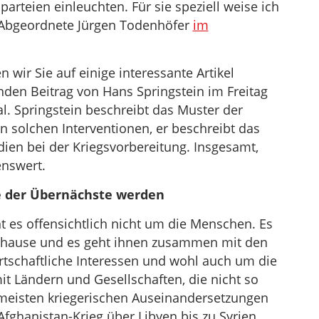
rteien einleuchten. Für sie speziell weise ich
U Abgeordnete Jürgen Todenhöfer
im
 wir Sie auf einige interessante Artikel
den Beitrag von Hans Springstein im Freitag
l. Springstein beschreibt das Muster der
n solchen Interventionen, er beschreibt das
en bei der Kriegsvorbereitung. Insgesamt,
enswert.
e der Übernächste werden
es offensichtlich nicht um die Menschen. Es
zuhause und es geht ihnen zusammen mit den
rtschaftliche Interessen und wohl auch um die
t Ländern und Gesellschaften, die nicht so
ie meisten kriegerischen Auseinandersetzungen
Afghanistan-Krieg über Libyen bis zu Syrien