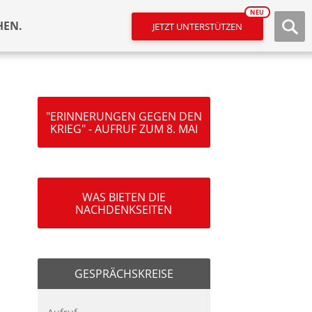
NEU
HEN.
JETZT UNTERSTÜTZEN
"ERINNERUNGEN GEGEN DEN
KRIEG" - AUFRUF ZUM 8. MAI
WAS BIETEN DIE
NACHDENKSEITEN
GESPRÄCHSKREISE