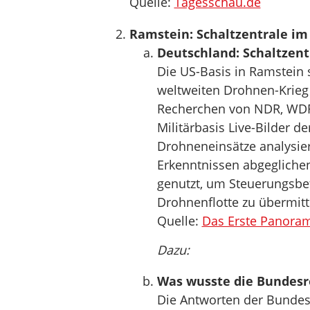
Quelle:
Tagesschau.de
Ramstein: Schaltzentrale i
Deutschland: Schaltzen
Die US-Basis in Ramstein 
weltweiten Drohnen-Krieg 
Recherchen von NDR, WDR
Militärbasis Live-Bilder d
Drohneneinsätze analysier
Erkenntnissen abgeglichen
genutzt, um Steuerungsbef
Drohnenflotte zu übermitt
Quelle:
Das Erste Panora
Dazu:
Was wusste die Bundesr
Die Antworten der Bundes