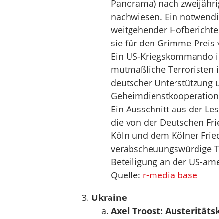
Panorama) nach zweijährig
nachwiesen. Ein notwendig
weitgehender Hofberichte
sie für den Grimme-Preis 
Ein US-Kriegskommando in 
mutmaßliche Terroristen i
deutscher Unterstützung
Geheimdienstkooperation
Ein Ausschnitt aus der Le
die von der Deutschen Fr
Köln und dem Kölner Fried
verabscheuungswürdige Ti
Beteiligung an der US-amer
Quelle:
r-media base
Ukraine
Axel Troost: Austeritäts