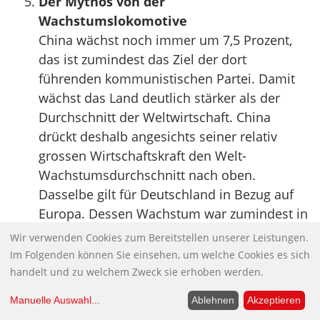
Der Mythos von der
Wachstumslokomotive
China wächst noch immer um 7,5 Prozent,
das ist zumindest das Ziel der dort
führenden kommunistischen Partei. Damit
wächst das Land deutlich stärker als der
Durchschnitt der Weltwirtschaft. China
drückt deshalb angesichts seiner relativ
grossen Wirtschaftskraft den Welt-
Wachstumsdurchschnitt nach oben.
Dasselbe gilt für Deutschland in Bezug auf
Europa. Dessen Wachstum war zumindest in
den letzten Jahren deutlich höher – aktuell
Wir verwenden Cookies zum Bereitstellen unserer Leistungen.
stagniert es allerdings – und hat so das
Im Folgenden können Sie einsehen, um welche Cookies es sich
Durchschnittswachstum der Eurozone
handelt und zu welchem Zweck sie erhoben werden.
ebenfalls nach oben getrieben. Doch sind
Manuelle Auswahl
...
Ablehnen
Akzeptieren
die Länder deshalb Wachstumslokomotiven,