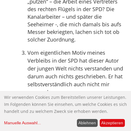
„putzen“ – die Arbeit eines Vertreters
des rechten Flügels in der SPD? Die
Kanalarbeiter – und später die
Seeheimer -, die mich damals bis aufs
Messer bekriegten, lachen sich tot ob
solcher Zuordnung.
Vom eigentlichen Motiv meines
Verbleibs in der SPD hat dieser Autor
der jungen Welt nichts verstanden und
darum auch nichts geschrieben. Er hat
selbstverständlich auch nicht mir
gesprochen.
Wir verwenden Cookies zum Bereitstellen unserer Leistungen.
Im Folgenden können Sie einsehen, um welche Cookies es sich
Buchbesprechung: Ökonomie der
handelt und zu welchem Zweck sie erhoben werden.
Zerstörung. Die Geschichte der Wirtschaft
im Nationalsozialismus von Adam Tooze
Manuelle Auswahl
...
Ablehnen
Akzeptieren
Eine Politische Ökonomie des “Dritten