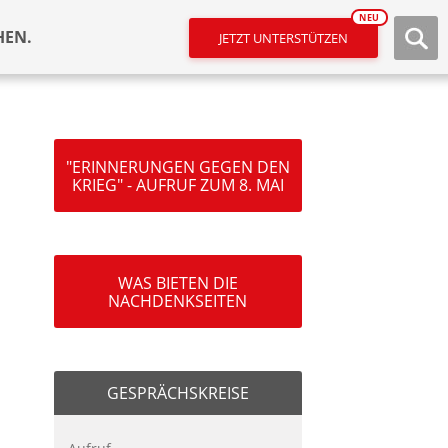
NEU
HEN.
JETZT UNTERSTÜTZEN
"ERINNERUNGEN GEGEN DEN
KRIEG" - AUFRUF ZUM 8. MAI
WAS BIETEN DIE
NACHDENKSEITEN
GESPRÄCHSKREISE