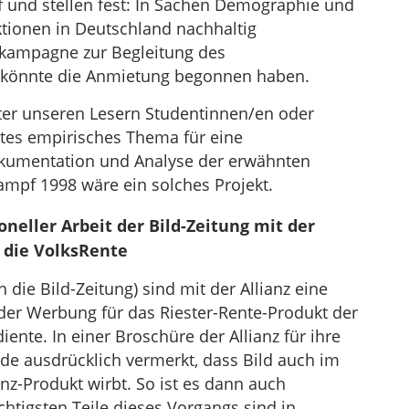
 und stellen fest: In Sachen Demographie und
ktionen in Deutschland nachhaltig
nkampagne zur Begleitung des
könnte die Anmietung begonnen haben.
nter unseren Lesern Studentinnen/en oder
ntes empirisches Thema für eine
kumentation und Analyse der erwähnten
mpf 1998 wäre ein solches Projekt.
neller Arbeit der Bild-Zeitung mit der
 die VolksRente
 die Bild-Zeitung) sind mit der Allianz eine
der Werbung für das Riester-Rente-Produkt der
diente. In einer Broschüre der Allianz für ihre
de ausdrücklich vermerkt, dass Bild auch im
ianz-Produkt wirbt. So ist es dann auch
htigsten Teile dieses Vorgangs sind in