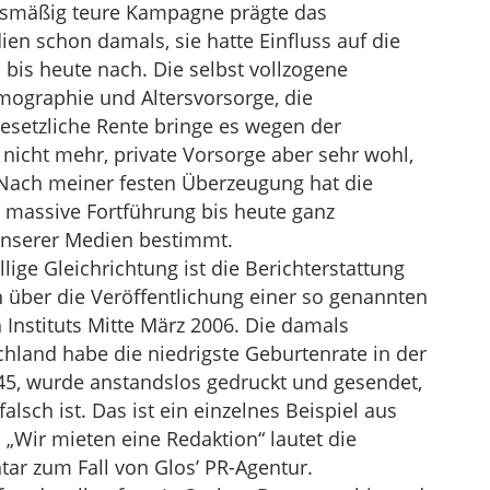
ismäßig teure Kampagne prägte das
n schon damals, sie hatte Einfluss auf die
 bis heute nach. Die selbst vollzogene
ographie und Altersvorsorge, die
esetzliche Rente bringe es wegen der
icht mehr, private Vorsorge aber sehr wohl,
n. Nach meiner festen Überzeugung hat die
massive Fortführung bis heute ganz
unserer Medien bestimmt.
illige Gleichrichtung ist die Berichterstattung
 über die Veröffentlichung einer so genannten
 Instituts Mitte März 2006. Die damals
hland habe die niedrigste Geburtenrate in der
945, wurde anstandslos gedruckt und gesendet,
alsch ist. Das ist ein einzelnes Beispiel aus
 „Wir mieten eine Redaktion“ lautet die
r zum Fall von Glos’ PR-Agentur.