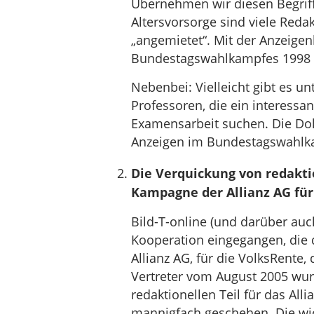
Übernehmen wir diesen Begriff
Altersvorsorge sind viele Reda
„angemietet“. Mit der Anzeige
Bundestagswahlkampfes 1998 
Nebenbei: Vielleicht gibt es u
Professoren, die ein interessa
Examensarbeit suchen. Die Do
Anzeigen im Bundestagswahlka
Die Verquickung von redaktio
Kampagne der Allianz AG für
Bild-T-online (und darüber auch
Kooperation eingegangen, die 
Allianz AG, für die VolksRente, 
Vertreter vom August 2005 wur
redaktionellen Teil für das All
mannigfach geschehen. Die wic