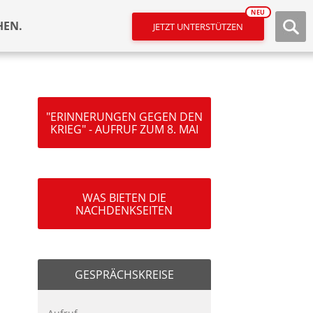
NEU
HEN.
JETZT UNTERSTÜTZEN
"ERINNERUNGEN GEGEN DEN
KRIEG" - AUFRUF ZUM 8. MAI
WAS BIETEN DIE
NACHDENKSEITEN
GESPRÄCHSKREISE