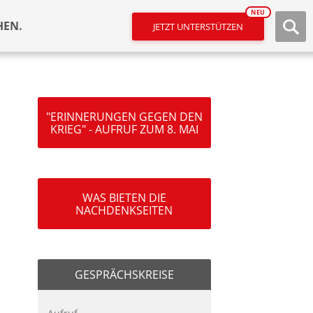
NEU
HEN.
JETZT UNTERSTÜTZEN
"ERINNERUNGEN GEGEN DEN
KRIEG" - AUFRUF ZUM 8. MAI
WAS BIETEN DIE
NACHDENKSEITEN
GESPRÄCHSKREISE