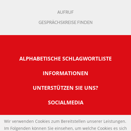
AUFRUF
GESPRÄCHSKREISE FINDEN
ALPHABETISCHE SCHLAGWORTLISTE
INFORMATIONEN
Warum NachDenkSeiten
UNTERSTÜTZEN SIE UNS?
Wer steckt dahinter
Der Förderverein: IQM
SOCIALMEDIA
Tipps zur Nutzung der NachDenkSeiten
Allgemeine Spendeninformationen
Banner und E-Mail-Signaturen
IMPRESSUM
Werden Sie Fördermitglied
Wir verwenden Cookies zum Bereitstellen unserer Leistungen.
Links
Im Folgenden können Sie einsehen, um welche Cookies es sich
Spenden Sie Online