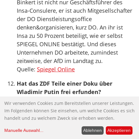
Binkert ist nicht nur Geschäftsführer des
Insa-Consulere, er ist auch Mitgesellschafter
der DO Dienstleistungsoffice
denken&organisieren, kurz DO. An ihr ist
Insa zu 50 Prozent beteiligt, wie er selbst
SPIEGEL ONLINE bestätigt. Und dieses
Unternehmen DO arbeitete, zumindest
zeitweise, der AfD im Landtag zu.
Quelle:
Spiegel Online
Hat das ZDF Teile einer Doku über
Wladimir Putin frei erfunden?
Der am vergangenen Dienstag ausgestrahlte
Wir verwenden Cookies zum Bereitstellen unserer Leistungen.
ZDF-Film „Machtmensch Putin“, sei keine
Im Folgenden können Sie einsehen, um welche Cookies es sich
Dokumentation, wie vom Sender
handelt und zu welchem Zweck sie erhoben werden.
angekündigt, sondern eine „Kino-
Manuelle Auswahl
...
Ablehnen
Akzeptieren
Schmonzette“, bei der zumindest die Episode