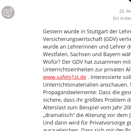
22. F
Ein Artik
Gestern wurde in Stuttgart der Le
Versicherungswirtschaft (GDV) verli
wurde an Lehrerinnen und Lehrer de
Westfalen, Sachsen und Bayern wäh
Wofür? Der GDV hat zusammen mit Pa
Unterrichtseinheiten zur privaten Al
www.safety1st.de
. Interessierte so
Unterrichtsmaterialien anschauen. 
Propagandaelemente: Dass die ges
sichere, dass ihr größtes Problem 
Alterslast zum Beispiel vom Jahr 20
„dramatisch“ die Alterung vor dem J
Und dann wird für Privatvorsorge 
auszugleichen. Dass sich mit der P