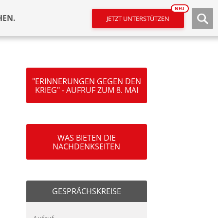
NEU
HEN.
JETZT UNTERSTÜTZEN
"ERINNERUNGEN GEGEN DEN
KRIEG" - AUFRUF ZUM 8. MAI
WAS BIETEN DIE
NACHDENKSEITEN
GESPRÄCHSKREISE