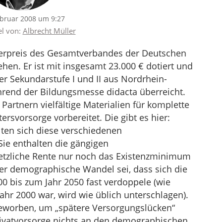
ebruar 2008 um 9:27
el von:
Albrecht Müller
hrerpreis des Gesamtverbandes der Deutschen
ehen. Er ist mit insgesamt 23.000 € dotiert und
r Sekundarstufe I und II aus Nordrhein-
rend der Bildungsmesse didacta überreicht.
rtnern vielfältige Materialien für komplette
tersvorsorge vorbereitet. Die gibt es hier:
llten sich diese verschiedenen
Sie enthalten die gängigen
etzliche Rente nur noch das Existenzminimum
der demographische Wandel sei, dass sich die
00 bis zum Jahr 2050 fast verdoppele (wie
ahr 2000 war, wird wie üblich unterschlagen).
geworben, um „spätere Versorgungslücken“
rivatvorsorge nichts an den demographischen