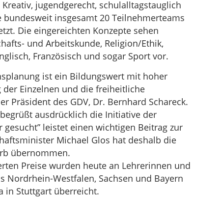
Kreativ, jugendgerecht, schulalltagstauglich
die bundesweit insgesamt 20 Teilnehmerteams
zt. Die eingereichten Konzepte sehen
chafts- und Arbeitskunde, Religion/Ethik,
nglisch, Französisch und sogar Sport vor.
ensplanung ist ein Bildungswert mit hoher
 der Einzelnen und die freiheitliche
der Präsident des GDV, Dr. Bernhard Schareck.
grüßt ausdrücklich die Initiative der
 gesucht” leistet einen wichtigen Beitrag zur
aftsminister Michael Glos hat deshalb die
werb übernommen.
erten Preise wurden heute an Lehrerinnen und
aus Nordrhein-Westfalen, Sachsen und Bayern
in Stuttgart überreicht.