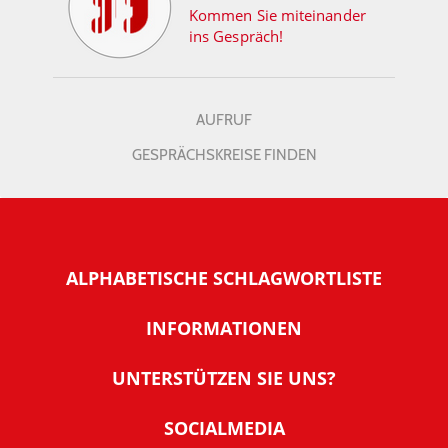
Kommen Sie miteinander
ins Gespräch!
AUFRUF
GESPRÄCHSKREISE FINDEN
ALPHABETISCHE SCHLAGWORTLISTE
INFORMATIONEN
Warum NachDenkSeiten
UNTERSTÜTZEN SIE UNS?
Wer steckt dahinter
Der Förderverein: IQM
SOCIALMEDIA
Tipps zur Nutzung der NachDenkSeiten