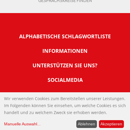
GESPRÄCHSKREISE FINDEN
ALPHABETISCHE SCHLAGWORTLISTE
INFORMATIONEN
Warum NachDenkSeiten
UNTERSTÜTZEN SIE UNS?
Wer steckt dahinter
Der Förderverein: IQM
SOCIALMEDIA
Tipps zur Nutzung der NachDenkSeiten
Allgemeine Spendeninformationen
Banner und E-Mail-Signaturen
IMPRESSUM
Werden Sie Fördermitglied
Wir verwenden Cookies zum Bereitstellen unserer Leistungen.
Links
Im Folgenden können Sie einsehen, um welche Cookies es sich
Spenden Sie Online
DATENSCHUTZERKLÄRUNG
Kontakt
handelt und zu welchem Zweck sie erhoben werden.
Impressum
Manuelle Auswahl
...
Ablehnen
Akzeptieren