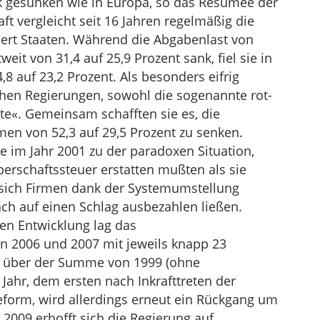
rk gesunken wie in Europa, so das Resümee der
t vergleicht seit 16 Jahren regelmäßig die
dert Staaten. Während die Abgabenlast von
eit von 31,4 auf 25,9 Prozent sank, fiel sie in
8 auf 23,2 Prozent. Als besonders eifrig
chen Regierungen, sowohl die sogenannte rot-
te«. Gemeinsam schafften sie es, die
en von 52,3 auf 29,5 Prozent zu senken.
e im Jahr 2001 zu der paradoxen Situation,
erschaftssteuer erstatten mußten als sie
l sich Firmen dank der Systemumstellung
h auf einen Schlag ausbezahlen ließen.
len Entwicklung lag das
 2006 und 2007 mit jeweils knapp 23
ht über der Summe von 1999 (ohne
s Jahr, dem ersten nach Inkrafttreten der
form, wird allerdings erneut ein Rückgang um
r 2009 erhofft sich die Regierung auf