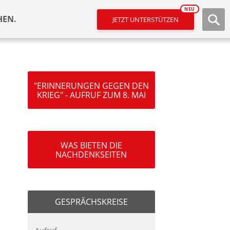
NEU
HEN.
JETZT UNTERSTÜTZEN
"ERINNERUNGEN GEGEN DEN
KRIEG" - AUFRUF ZUM 8. MAI
WAS BIETEN DIE
NACHDENKSEITEN
GESPRÄCHSKREISE