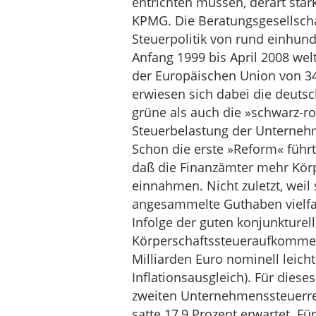
entrichten müssen, derart sta
KPMG. Die Beratungsgesellschaf
Steuerpolitik von rund einhun
Anfang 1999 bis April 2008 weltw
der Europäischen Union von 34,
erwiesen sich dabei die deuts
grüne als auch die »schwarz-ro
Steuerbelastung der Unternehm
Schon die erste »Reform« führt
daß die Finanzämter mehr Körp
einnahmen. Nicht zuletzt, wei
angesammelte Guthaben vielfac
Infolge der guten konjunkturel
Körperschaftssteueraufkommen
Milliarden Euro nominell leic
Inflationsausgleich). Für diese
zweiten Unternehmenssteuerre
satte 17,9 Prozent erwartet. Fü