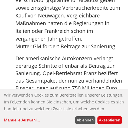
sowie zinsgünstige Verbraucherkredite zum
Kauf von Neuwagen. Vergleichbare
Maßnahmen hatten die Regierungen in
Italien oder Frankreich schon im
vergangenen Jahr getroffen.
Mutter GM fordert Beiträge zur Sanierung
Der amerikanische Autokonzern verlangt
derartige Schritte offenbar als Beitrag zur
Sanierung. Opel-Betriebsrat Franz beziffert
das Gesamtpaket der nun zu verhandelnden
Einsparungen auf rund 750 Millionen Euro.
Quelle:
FAZ
Wir verwenden Cookies zum Bereitstellen unserer Leistungen.
Im Folgenden können Sie einsehen, um welche Cookies es sich
Anmerkung WL:
So darf dann der
handelt und zu welchem Zweck sie erhoben werden.
europäische Steuerzahler dann auch noch
Manuelle Auswahl
...
Ablehnen
Akzeptieren
die Pleite von GM finanzieren.