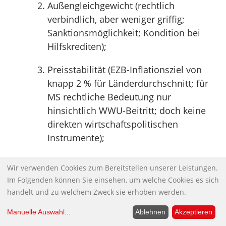
Außengleichgewicht (rechtlich
verbindlich, aber weniger griffig;
Sanktionsmöglichkeit; Kondition bei
Hilfskrediten);
Preisstabilität (EZB-Inflationsziel von
knapp 2 % für Länderdurchschnitt; für
MS rechtliche Bedeutung nur
hinsichtlich WWU-Beitritt; doch keine
direkten wirtschaftspolitischen
Instrumente);
Beschäftigung (Koordination von
Wir verwenden Cookies zum Bereitstellen unserer Leistungen.
„Beschäftigungsstrategien“ der MS;
Im Folgenden können Sie einsehen, um welche Cookies es sich
Zuschüsse aus EU-Haushalt);
handelt und zu welchem Zweck sie erhoben werden.
Wachstum (strukturpolitische Initiativen,
Manuelle Auswahl
...
Ablehnen
Akzeptieren
z. B. Binnenmarkt oder Forschung);