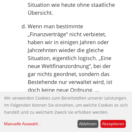
Situation wie heute ohne staatliche
Übersicht.
Wenn man bestimmte
„Finanzverträge“ nicht verbietet,
haben wir in einigen Jahren oder
Jahrzehnten wieder die gleiche
Situation, eigentlich logisch. „Eine
neue Weltfinanzordnung“, bei der
gar nichts geordnet, sondern das
Bestehende nur verwaltet wird, ist
doch keine neue Ordnung. …
Wir verwenden Cookies zum Bereitstellen unserer Leistungen.
Wes Brot ich ess’, dess’ Lied ich sing.
Im Folgenden können Sie einsehen, um welche Cookies es sich
Soviel zu Ottmar Issing.
handelt und zu welchem Zweck sie erhoben werden.
Manuelle Auswahl
...
Ablehnen
Akzeptieren