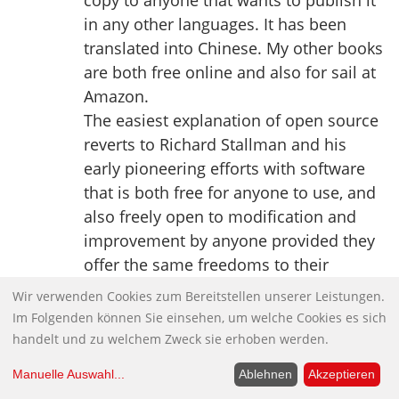
copy to anyone that wants to publish it
in any other languages. It has been
translated into Chinese. My other books
are both free online and also for sail at
Amazon.
The easiest explanation of open source
reverts to Richard Stallman and his
early pioneering efforts with software
that is both free for anyone to use, and
also freely open to modification and
improvement by anyone provided they
offer the same freedoms to their
innovations. One for all and all for one.
Wir verwenden Cookies zum Bereitstellen unserer Leistungen.
The best online overview is provided by
Im Folgenden können Sie einsehen, um welche Cookies es sich
the Peer to Peer Foundation Wiki page,
handelt und zu welchem Zweck sie erhoben werden.
Category:Open Source Everything.
Manuelle Auswahl
...
Ablehnen
Akzeptieren
For me there are three critical aspects