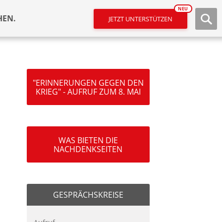
NEU
HEN.
JETZT UNTERSTÜTZEN
"ERINNERUNGEN GEGEN DEN
KRIEG" - AUFRUF ZUM 8. MAI
WAS BIETEN DIE
NACHDENKSEITEN
GESPRÄCHSKREISE