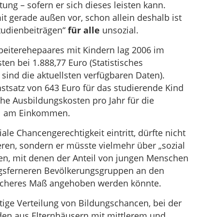
ung – sofern er sich dieses leisten kann.
t gerade außen vor, schon allein deshalb ist
tudienbeiträgen“
für alle
unsozial.
beiterehepaares mit Kindern lag 2006 im
en bei 1.888,77 Euro (Statistisches
s sind die aktuellsten verfügbaren Daten).
tsatz von 643 Euro für das studierende Kind
iche Ausbildungskosten pro Jahr für die
eil am Einkommen.
le Chancengerechtigkeit eintritt, dürfte nicht
ieren, sondern er müsste vielmehr über „sozial
n, mit denen der Anteil von jungen Menschen
ngsferneren Bevölkerungsgruppen an den
glicheres Maß angehoben werden könnte.
tige Verteilung von Bildungschancen, bei der
nden aus Elternhäusern mit mittlerem und