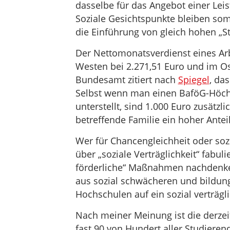
dasselbe für das Angebot einer Leist
Soziale Gesichtspunkte bleiben somi
die Einführung von gleich hohen „S
Der Nettomonatsverdienst eines Ar
Westen bei 2.271,51 Euro und im Ost
Bundesamt zitiert nach
Spiegel
, da
Selbst wenn man einen BaföG-Höchs
unterstellt, sind 1.000 Euro zusätzl
betreffende Familie ein hoher Ant
Wer für Chancengleichheit oder sozia
über „soziale Verträglichkeit“ fabul
förderliche“ Maßnahmen nachdenke
aus sozial schwächeren und bildu
Hochschulen auf ein sozial verträ
Nach meiner Meinung ist die derzei
fast 90 von Hundert aller Studiere