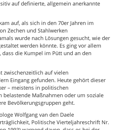
sitiv auf definierte, allgemein anerkannte
 kam auf, als sich in den 70er Jahren im
 von Zechen und Stahlwerken
amals wurde nach Lösungen gesucht, wie der
gestaltet werden könnte. Es ging vor allem
, dass die Kumpel im Pütt und an den
at zwischenzeitlich auf vielen
ldern Eingang gefunden. Heute gehört dieser
ker – meistens in politischen
 belastende Maßnahmen oder um soziale
ßere Bevölkerungsgruppen geht.
iologe Wolfgang van den Daele
räglichkeit, Politische Vierteljahreschrift Nr.
chon 1993) warnend davon, dass es bei der