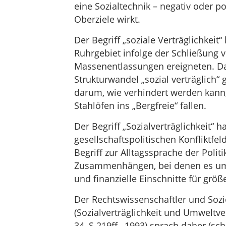
eine Sozialtechnik – negativ oder po
Oberziele wirkt.
Der Begriff „soziale Verträglichkeit“
Ruhrgebiet infolge der Schließung
Massenentlassungen ereigneten. D
Strukturwandel „sozial verträglich“ 
darum, wie verhindert werden kann
Stahlöfen ins „Bergfreie“ fallen.
Der Begriff „Sozialverträglichkeit“ h
gesellschaftspolitischen Konfliktfe
Begriff zur Alltagssprache der Politi
Zusammenhängen, bei denen es um
und finanzielle Einschnitte für grö
Der Rechtswissenschaftler und Soz
(Sozialverträglichkeit und Umweltvert
34, S.219ff., 1993) sprach daher (s