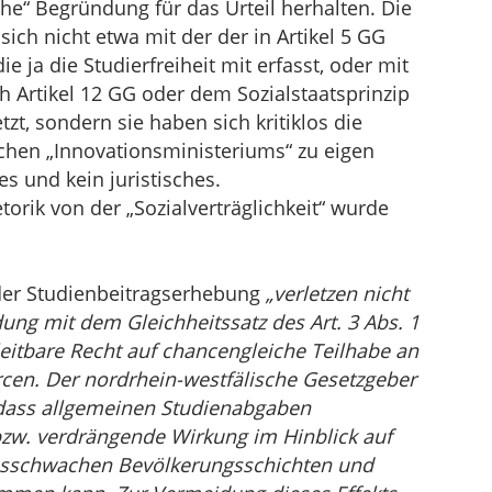
sche“ Begründung für das Urteil herhalten. Die
ich nicht etwa mit der der in Artikel 5 GG
e ja die Studierfreiheit mit erfasst, oder mit
h Artikel 12 GG oder dem Sozialstaatsprinzip
zt, sondern sie haben sich kritiklos die
chen „Innovationsministeriums“ zu eigen
es und kein juristisches.
torik von der „Sozialverträglichkeit“ wurde
der Studienbeitragserhebung
„verletzen nicht
dung mit dem Gleichheitssatz des Art. 3 Abs. 1
eitbare Recht auf chancengleiche Teilhabe an
cen. Der nordrhein-westfälische Gesetzgeber
 dass allgemeinen Studienabgaben
bzw. verdrängende Wirkung im Hinblick auf
nsschwachen Bevölkerungsschichten und