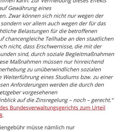
mmen kann. Zur Vermeidung dieses Effekts
auf Gewährung eines
en. Zwar können sich nicht nur wegen der
sondern vor allem auch wegen der für das
tliche Belastungen für die betroffenen
f chancengleiche Teilhabe an den staatlichen
h nicht, dass Erschwernisse, die mit der
unden sind, durch soziale Begleitmaßnahmen
Diese Maßnahmen müssen nur hinreichend
enerhebung zu unüberwindlichen sozialen
e Weiterführung eines Studiums bzw. zu einer
Diesen Anforderungen werden die durch den
setzgeber vorgesehenen
blick auf die Zinsregelung – noch – gerecht.“
 des Bundesverwaltungsgerichts zum Urteil
8
.
diengebühr müsse nämlich nur