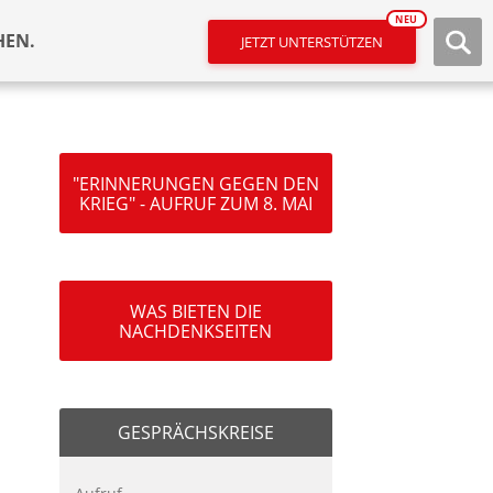
NEU
HEN.
JETZT UNTERSTÜTZEN
"ERINNERUNGEN GEGEN DEN
KRIEG" - AUFRUF ZUM 8. MAI
WAS BIETEN DIE
NACHDENKSEITEN
GESPRÄCHSKREISE