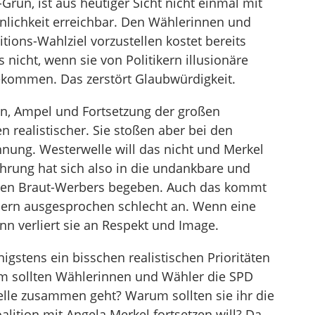
-Grün, ist aus heutiger Sicht nicht einmal mit
ichkeit erreichbar. Den Wählerinnen und
tions-Wahlziel vorzustellen kostet bereits
icht, wenn sie von Politikern illusionäre
bekommen. Das zerstört Glaubwürdigkeit.
en, Ampel und Fortsetzung der großen
en realistischer. Sie stoßen aber bei den
hnung. Westerwelle will das nicht und Merkel
ührung hat sich also in die undankbare und
nen Braut-Werbers begeben. Auch das kommt
ern ausgesprochen schlecht an. Wenn eine
ann verliert sie an Respekt und Image.
nigstens ein bisschen realistischen Prioritäten
rum sollten Wählerinnen und Wähler die SPD
lle zusammen geht? Warum sollten sie ihr die
lition mit Angela Merkel fortsetzen will? Da