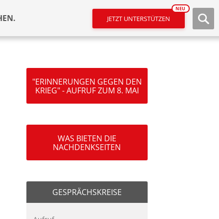
NEU
HEN.
JETZT UNTERSTÜTZEN
"ERINNERUNGEN GEGEN DEN
KRIEG" - AUFRUF ZUM 8. MAI
WAS BIETEN DIE
NACHDENKSEITEN
GESPRÄCHSKREISE