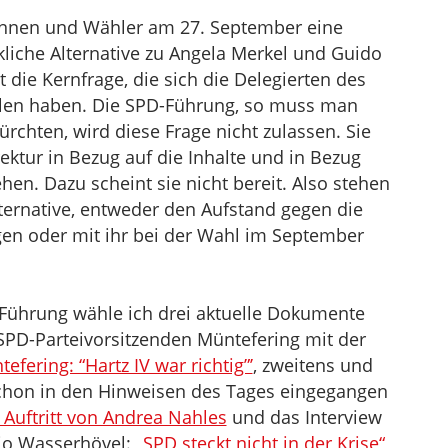
innen und Wähler am 27. September eine
kliche Alternative zu Angela Merkel und Guido
die Kernfrage, die sich die Delegierten des
llen haben. Die SPD-Führung, so muss man
rchten, wird diese Frage nicht zulassen. Sie
ktur in Bezug auf die Inhalte und in Bezug
ehen. Dazu scheint sie nicht bereit. Also stehen
Alternative, entweder den Aufstand gegen die
en oder mit ihr bei der Wahl im September
D-Führung wähle ich drei aktuelle Dokumente
 SPD-Parteivorsitzenden Müntefering mit der
efering: “Hartz IV war richtig”’
, zweitens und
 schon in den Hinweisen des Tages eingegangen
 Auftritt von Andrea Nahles
und das Interview
jo Wasserhövel:
„SPD steckt nicht in der Krise“