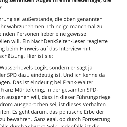
ung sehenden Auges in eine Niederlage, die
?
rung sei außerstande, die oben genannten
 mehr wahrzunehmen. Ich neige manchmal zu
elnden Personen lieber eine gewisse
ellen will. Ein NachDenkSeiten-Leser reagierte
 beim Hinweis auf das Interview mit
chätzung. Hier ist sie:
 Wasserhövels Logik, sondern er sagt ja
der SPD dazu eindeutig ist. Und ich kenne da
gen. Das ist eindeutig bei Frank-Walter
i Franz Müntefering, in der gesamten SPD-
n ausgehen will, dass in dieser Führungsriege
ndrom ausgebrochen sei, ist dieses Verhalten
eifen. Es geht darum, das politische Erbe der
zu bewahren. Ganz egal, ob durch Fortsetzung
lls durch Schwarz-Gelb. Jedenfalls ist die