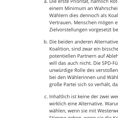
Die erste Priorität, nämlich Rot
einem Minimum an Wahrscheinl
Wählern dies dennoch als Koali
Vertrauen. Menschen mögen es n
Zielvorstellungen vorgesetzt 
Die beiden anderen Alternativ
Koalition, sind zwar ein bissch
potentiellen Partnern auf Able
will das auch nicht. Die SPD-F
unwürdige Rolle des verstoße
bei den Wählerinnen und Wähl
große Partei sich so verhält, d
Inhaltlich ist keine der zwei we
wirklich eine Alternative. Wa
wählen, wenn sie mit Westerwe
Stimme geben, wenn sie die Koa