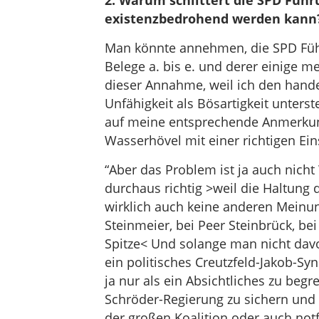
2. Warum schlittert die SPD Führ
existenzbedrohend werden kann
Man könnte annehmen, die SPD Füh
Belege a. bis e. und derer einige
dieser Annahme, weil ich den hand
Unfähigkeit als Bösartigkeit unterst
auf meine entsprechende Anmerkung
Wasserhövel mit einer richtigen Eins
“Aber das Problem ist ja auch nicht
durchaus richtig >weil die Haltung 
wirklich auch keine anderen Meinun
Steinmeier, bei Peer Steinbrück, be
Spitze< Und solange man nicht davo
ein politisches Creutzfeld-Jakob-Sy
ja nur als ein Absichtliches zu begr
Schröder-Regierung zu sichern und 
der großen Koalition oder auch notfa