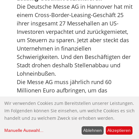
Die Deutsche Messe AG in Hannover hat mit
einem Cross-Border-Leasing-Geschäft 25
ihrer insgesamt 27 Messehallen an US-
Investoren verpachtet und zurückgemietet,
um Steuern zu sparen. Jetzt aber steckt das
Unternehmen in finanziellen
Schwierigkeiten. Und den Beschäftigten der
Stadt drohen deshalb Stellenabbau und
Lohneinbußen.
Die Messe AG muss jährlich rund 60
Millionen Euro aufbringen, um das
Ausstellungsgelände abzuzahlen und zu
Wir verwenden Cookies zum Bereitstellen unserer Leistungen.
unterhalten. Seit der Weltausstellung Expo
Im Folgenden können Sie einsehen, um welche Cookies es sich
2000 stehen dort zu viele kaum genutzte
handelt und zu welchem Zweck sie erhoben werden.
Hallen. Gleichzeitig laufen die Geschäfte
Manuelle Auswahl
...
Ablehnen
Akzeptieren
schlechter als früher. Wegen der