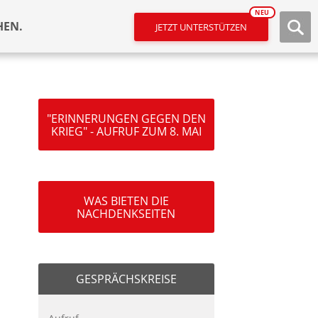
NEU
HEN.
JETZT UNTERSTÜTZEN
"ERINNERUNGEN GEGEN DEN
KRIEG" - AUFRUF ZUM 8. MAI
WAS BIETEN DIE
NACHDENKSEITEN
GESPRÄCHSKREISE