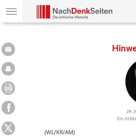
Hinwe
24. 
Ein Artik
(WL/KR/AM)