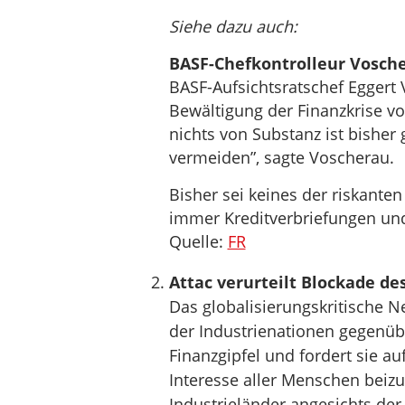
Siehe dazu auch:
BASF-Chefkontrolleur Vosche
BASF-Aufsichtsratschef Eggert 
Bewältigung der Finanzkrise vo
nichts von Substanz ist bishe
vermeiden”, sagte Voscherau.
Bisher sei keines der riskante
immer Kreditverbriefungen und
Quelle:
FR
Attac verurteilt Blockade de
Das globalisierungskritische N
der Industrienationen gegen
Finanzgipfel und fordert sie au
Interesse aller Menschen beizut
Industrieländer angesichts der 