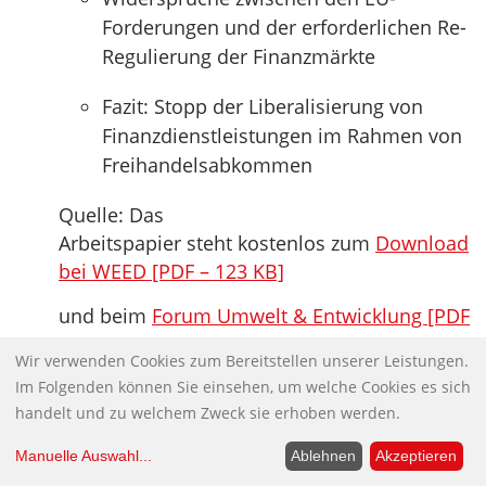
Forderungen und der erforderlichen Re-
Regulierung der Finanzmärkte
Fazit: Stopp der Liberalisierung von
Finanzdienstleistungen im Rahmen von
Freihandelsabkommen
Quelle: Das
Arbeitspapier steht kostenlos zum
Download
bei WEED [PDF – 123 KB]
und beim
Forum Umwelt & Entwicklung [PDF
– 134 KB]
Wir verwenden Cookies zum Bereitstellen unserer Leistungen.
Im Folgenden können Sie einsehen, um welche Cookies es sich
Stürzt das Mahnmal!
handelt und zu welchem Zweck sie erhoben werden.
Wenn man sich die jüngste Renten-Debatte
anschaut, entsteht der Eindruck, der
Manuelle Auswahl
...
Ablehnen
Akzeptieren
bayerische SPD-Abgeordnete Florian Pronold