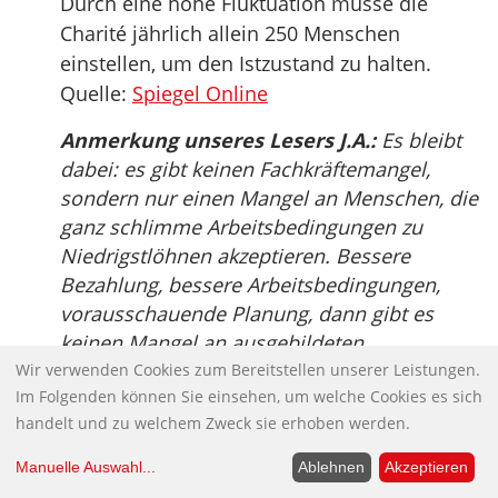
Durch eine hohe Fluktuation müsse die
Charité jährlich allein 250 Menschen
einstellen, um den Istzustand zu halten.
Quelle:
Spiegel Online
Anmerkung unseres Lesers J.A.:
Es bleibt
dabei: es gibt keinen Fachkräftemangel,
sondern nur einen Mangel an Menschen, die
ganz schlimme Arbeitsbedingungen zu
Niedrigstlöhnen akzeptieren. Bessere
Bezahlung, bessere Arbeitsbedingungen,
vorausschauende Planung, dann gibt es
keinen Mangel an ausgebildeten
Arbeitskräften. Die Helios Kliniken sind privat
Wir verwenden Cookies zum Bereitstellen unserer Leistungen.
Im Folgenden können Sie einsehen, um welche Cookies es sich
und gewinnorientiert, was an sich ein
handelt und zu welchem Zweck sie erhoben werden.
Problem ist; aber Vivantes gehört dem Land
Berlin, dito die Charité: das überall dieselben
Manuelle Auswahl
...
Ablehnen
Akzeptieren
Probleme herrschen, ist auch für das Land