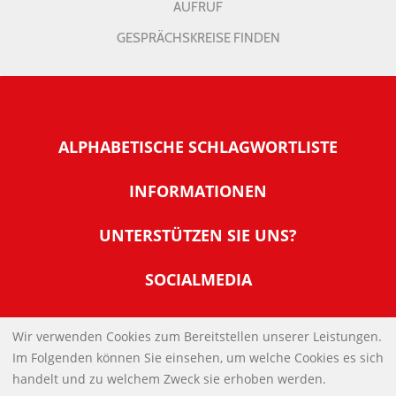
AUFRUF
GESPRÄCHSKREISE FINDEN
ALPHABETISCHE SCHLAGWORTLISTE
INFORMATIONEN
Warum NachDenkSeiten
UNTERSTÜTZEN SIE UNS?
Wer steckt dahinter
Der Förderverein: IQM
SOCIALMEDIA
Tipps zur Nutzung der NachDenkSeiten
Allgemeine Spendeninformationen
Banner und E-Mail-Signaturen
IMPRESSUM
Werden Sie Fördermitglied
Wir verwenden Cookies zum Bereitstellen unserer Leistungen.
Links
Im Folgenden können Sie einsehen, um welche Cookies es sich
Spenden Sie Online
DATENSCHUTZERKLÄRUNG
Kontakt
handelt und zu welchem Zweck sie erhoben werden.