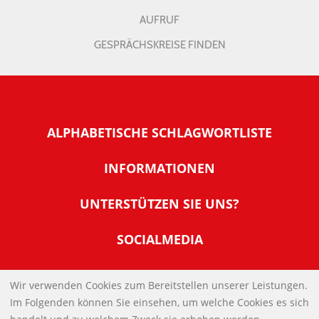
AUFRUF
GESPRÄCHSKREISE FINDEN
ALPHABETISCHE SCHLAGWORTLISTE
INFORMATIONEN
Warum NachDenkSeiten
UNTERSTÜTZEN SIE UNS?
Wer steckt dahinter
Der Förderverein: IQM
SOCIALMEDIA
Tipps zur Nutzung der NachDenkSeiten
Allgemeine Spendeninformationen
Banner und E-Mail-Signaturen
IMPRESSUM
Werden Sie Fördermitglied
Wir verwenden Cookies zum Bereitstellen unserer Leistungen.
Links
Im Folgenden können Sie einsehen, um welche Cookies es sich
Spenden Sie Online
DATENSCHUTZERKLÄRUNG
Kontakt