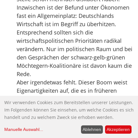
Inzwischen ist der Befund unter Ökonomen
fast ein Allgemeinplatz: Deutschlands
Wirtschaft ist im Begriff zu überhitzen.
Entsprechend sollten sich die
wirtschaftspolitischen Prioritäten radikal
verändern. Nur im politischen Raum und bei
den Gesprächen der schwarz-gelb-grünen
Möchtegern-Koalitionäre ist davon kaum die
Rede.
Aber irgendetwas fehlt. Dieser Boom weist
Eigenartigkeiten auf, die es in früheren
Aufschwungphasen nicht gab. […]
Wir verwenden Cookies zum Bereitstellen unserer Leistungen.
Was also tun?
Im Folgenden können Sie einsehen, um welche Cookies es sich
Erstens, alles vermeiden, was eine weitere
handelt und zu welchem Zweck sie erhoben werden.
Überhitzung befördert. Also: jetzt keine
Manuelle Auswahl
...
Ablehnen
Akzeptieren
Steuersenkungen, keine groß angelegten