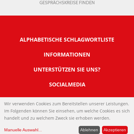
GESPRÄCHSKREISE FINDEN
ALPHABETISCHE SCHLAGWORTLISTE
INFORMATIONEN
Warum NachDenkSeiten
UNTERSTÜTZEN SIE UNS?
Wer steckt dahinter
Der Förderverein: IQM
SOCIALMEDIA
Tipps zur Nutzung der NachDenkSeiten
Allgemeine Spendeninformationen
Banner und E-Mail-Signaturen
IMPRESSUM
Werden Sie Fördermitglied
Wir verwenden Cookies zum Bereitstellen unserer Leistungen.
Links
Im Folgenden können Sie einsehen, um welche Cookies es sich
Spenden Sie Online
DATENSCHUTZERKLÄRUNG
Kontakt
handelt und zu welchem Zweck sie erhoben werden.
Impressum
Manuelle Auswahl
...
Ablehnen
Akzeptieren