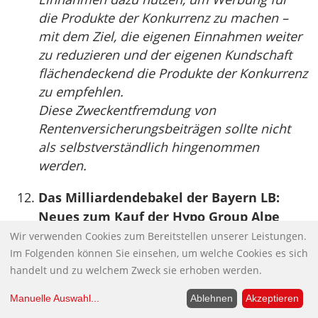
die Produkte der Konkurrenz zu machen –
mit dem Ziel, die eigenen Einnahmen weiter
zu reduzieren und der eigenen Kundschaft
flächendeckend die Produkte der Konkurrenz
zu empfehlen.
Diese Zweckentfremdung von
Rentenversicherungsbeiträgen sollte nicht
als selbstverständlich hingenommen
werden.
Das Milliardendebakel der Bayern LB:
Neues zum Kauf der Hypo Group Alpe
Adria
Wir verwenden Cookies zum Bereitstellen unserer Leistungen.
Im Folgenden können Sie einsehen, um welche Cookies es sich
Immer neue Details im Skandal um den
handelt und zu welchem Zweck sie erhoben werden.
Verkauf der Hypo Group Alpe Adria (HGAA)
an die bayerische Landesbank werden
Manuelle Auswahl
...
Ablehnen
Akzeptieren
bekannt. Die HGAA soll in viele schmutzige